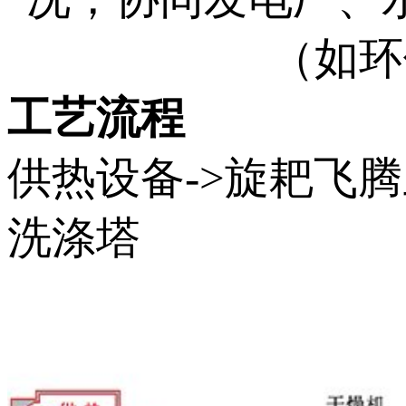
（如环
工艺流程
供热设备->旋耙飞腾
洗涤塔