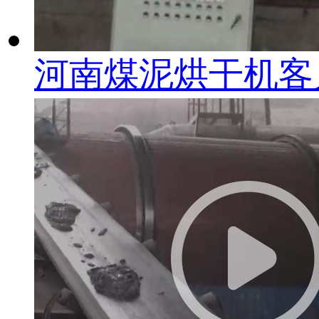
河南煤泥烘干机客