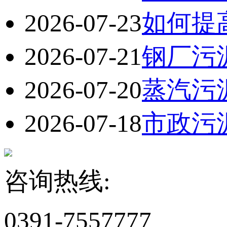
2026-07-23
如何提
2026-07-21
钢厂污
2026-07-20
蒸汽污
2026-07-18
市政污
咨询热线:
0391-7557777