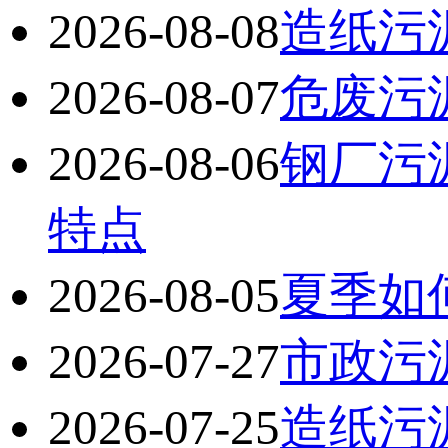
2026-08-08
造纸污
2026-08-07
危废污
2026-08-06
钢厂污
特点
2026-08-05
夏季如
2026-07-27
市政污
2026-07-25
造纸污