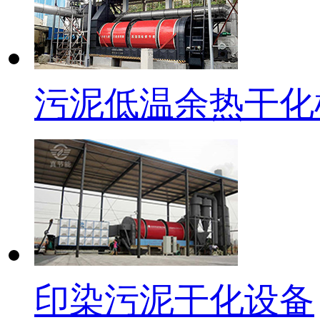
污泥低温余热干化
印染污泥干化设备