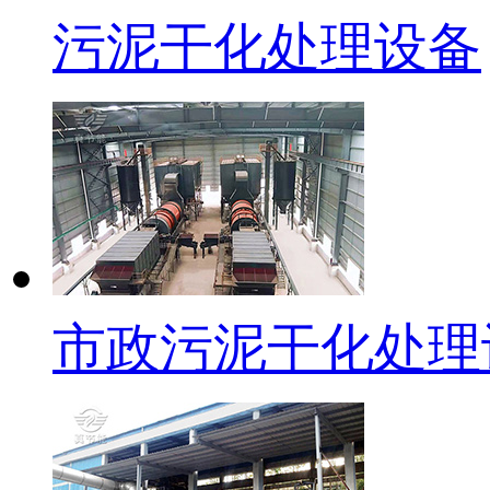
污泥干化处理设备
市政污泥干化处理