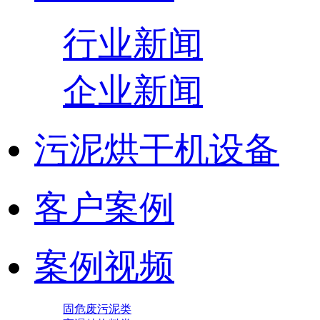
行业新闻
企业新闻
污泥烘干机设备
客户案例
案例视频
固危废污泥类