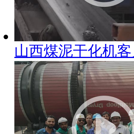
山西煤泥干化机客