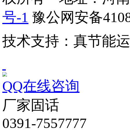
号-1
豫公网安备41082
技术支持：真节能
QQ在线咨询
厂家固话
0391-7557777