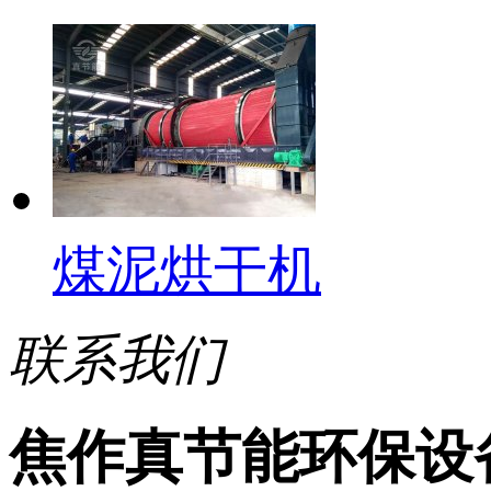
煤泥烘干机
联系我们
焦作真节能环保设