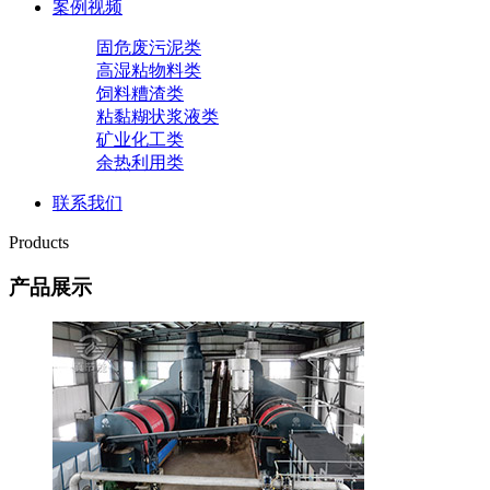
案例视频
固危废污泥类
高湿粘物料类
饲料糟渣类
粘黏糊状浆液类
矿业化工类
余热利用类
联系我们
Products
产品展示