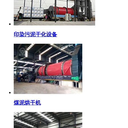
印染污泥干化设备
煤泥烘干机