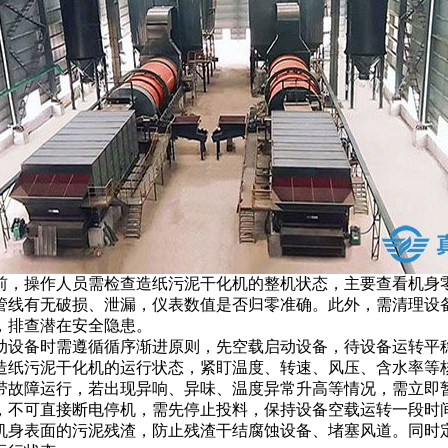
前，操作人员需检查造纸污泥干化机的整机状态，主要查看机身
管线有无破损、泄漏，仪表数值是否归零准确。此外，需清理设
，排查潜在安全隐患。
动设备时需遵循循序渐进原则，先空载启动设备，待设备运转平
造纸污泥干化机的运行状态，紧盯温度、转速、风压、含水率等
带故障运行，若出现异响、异味、温度异常升高等情况，需立即
，不可直接断电停机，需先停止投料，保持设备空载运转一段时
机身表面的污泥残渣，防止残渣干结腐蚀设备、堵塞风道。同时