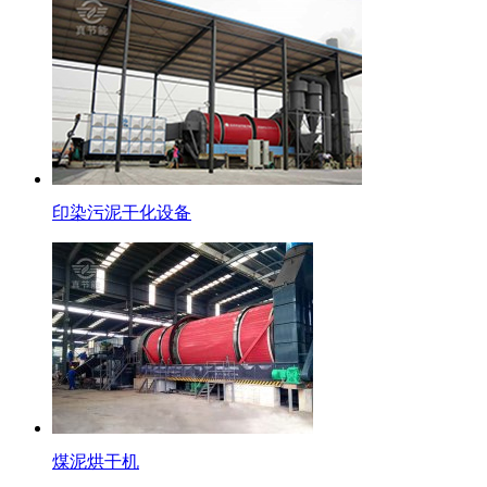
印染污泥干化设备
煤泥烘干机