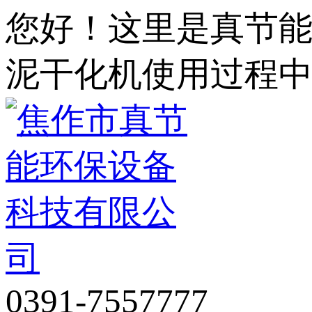
您好！这里是真节
泥干化机使用过程
0391-7557777