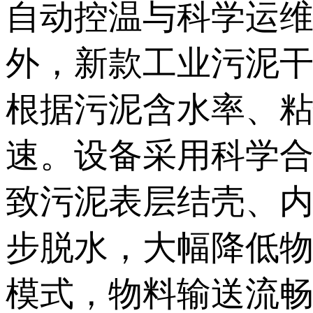
自动控温与科学运
外，新款工业污泥
根据污泥含水率、
速。设备采用科学
致污泥表层结壳、
步脱水，大幅降低
模式，物料输送流