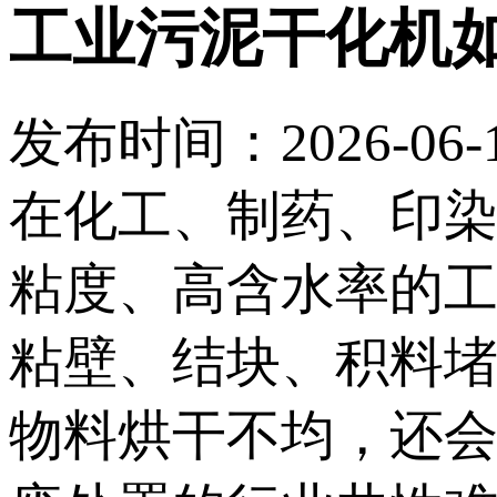
工业污泥干化机
发布时间：2026-06-12
在化工、制药、印
粘度、高含水率的
粘壁、结块、积料
物料烘干不均，还