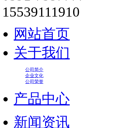
15539111910
网站首页
关于我们
公司简介
企业文化
公司荣誉
产品中心
新闻资讯