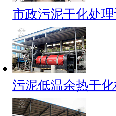
市政污泥干化处理
污泥低温余热干化