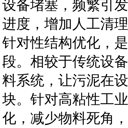
设备堵塞，频繁引
进度，增加人工清
针对性结构优化，
段。相较于传统设
料系统，让污泥在
块。针对高粘性工
化，减少物料死角