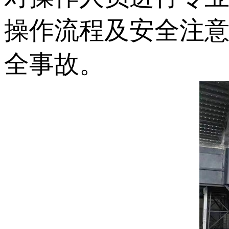
操作流程及安全注
全事故。