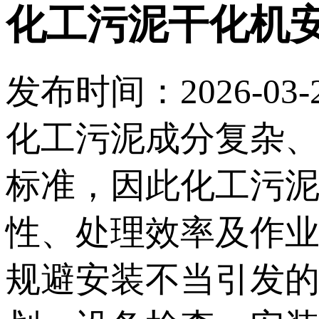
化工污泥干化机
发布时间：2026-03-27
化工污泥成分复杂
标准，因此化工污
性、处理效率及作
规避安装不当引发