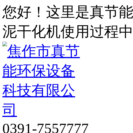
您好！这里是真节
泥干化机使用过程
0391-7557777