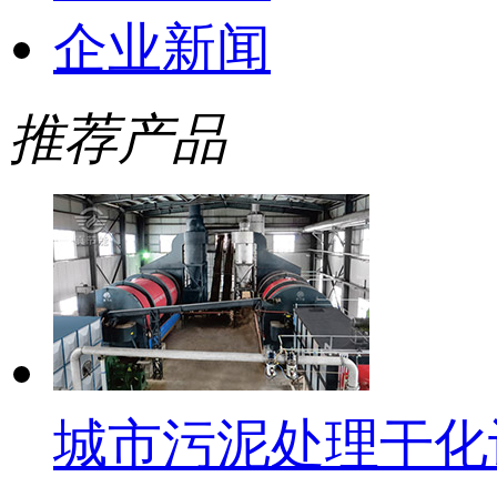
企业新闻
推荐产品
城市污泥处理干化