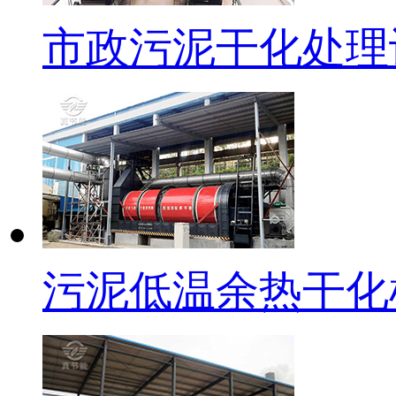
市政污泥干化处理
污泥低温余热干化