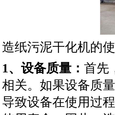
造纸污泥干化机的
1、设备质量：
首先
相关。如果设备质
导致设备在使用过