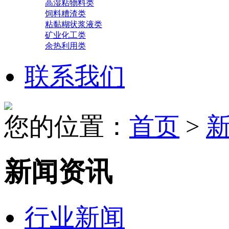
高湿粘物料类
饲料糟渣类
粘黏糊状浆液类
矿业化工类
余热利用类
联系我们
您的位置：
首页
>
新闻资讯
行业新闻