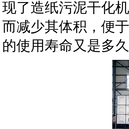
现了造纸污泥干化
而减少其体积，便
的使用寿命又是多久