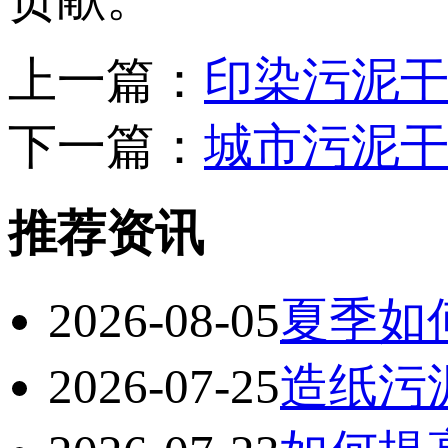
上一篇：
印染污泥
下一篇：
城市污泥
推荐资讯
2026-08-05
夏季如
2026-07-25
造纸污