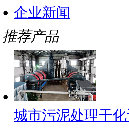
企业新闻
推荐产品
城市污泥处理干化