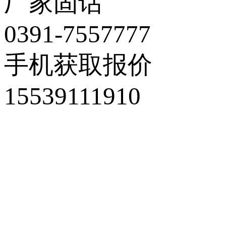
厂家固话
0391-7557777
手机获取报价
15539111910