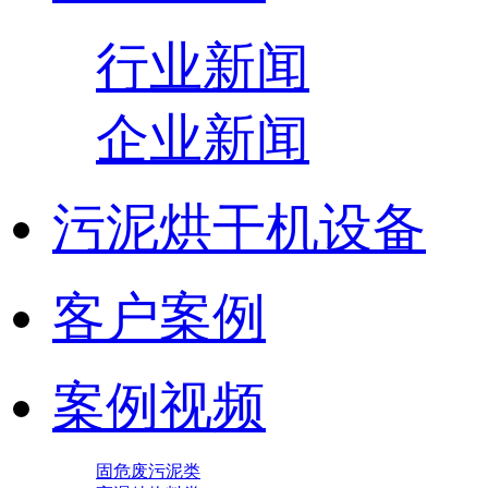
行业新闻
企业新闻
污泥烘干机设备
客户案例
案例视频
固危废污泥类