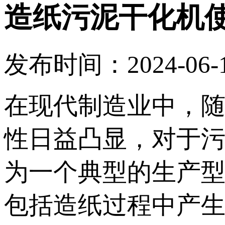
造纸污泥干化机
发布时间：2024-06-13
在现代制造业中，
性日益凸显，对于
为一个典型的生产
包括造纸过程中产