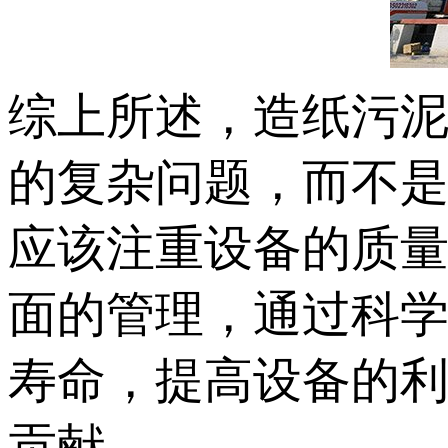
综上所述，造纸污
的复杂问题，而不
应该注重设备的质
面的管理，通过科
寿命，提高设备的
贡献。