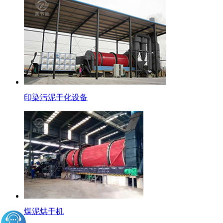
印染污泥干化设备
煤泥烘干机