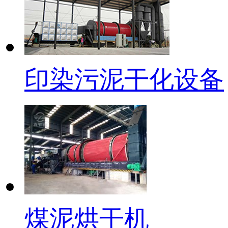
印染污泥干化设备
煤泥烘干机