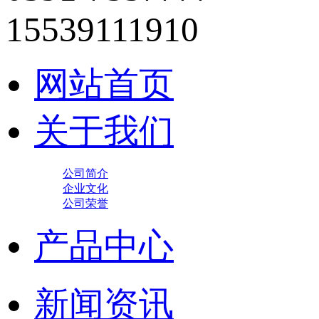
15539111910
网站首页
关于我们
公司简介
企业文化
公司荣誉
产品中心
新闻资讯