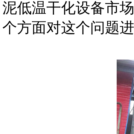
泥低温干化设备市场
个方面对这个问题