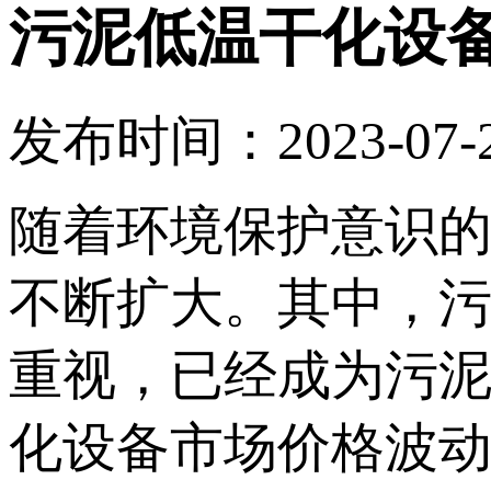
污泥低温干化设
发布时间：2023-07-22
随着环境保护意识
不断扩大。其中，
重视，已经成为污
化设备市场价格波