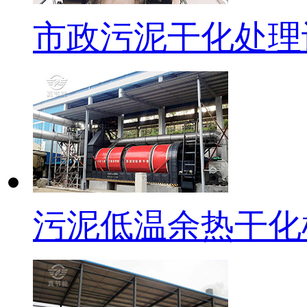
市政污泥干化处理
污泥低温余热干化