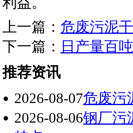
利益。
上一篇：
危废污泥
下一篇：
日产量百
推荐资讯
2026-08-07
危废污
2026-08-06
钢厂污