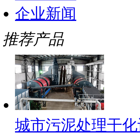
企业新闻
推荐产品
城市污泥处理干化