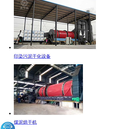
印染污泥干化设备
煤泥烘干机