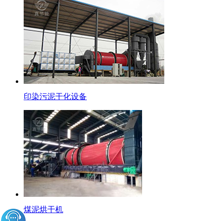
印染污泥干化设备
煤泥烘干机