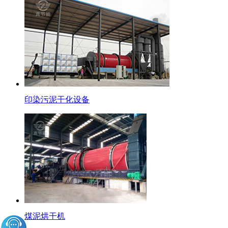
印染污泥干化设备
煤泥烘干机