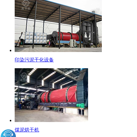
印染污泥干化设备
煤泥烘干机